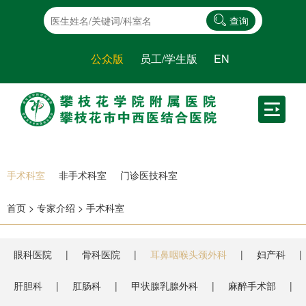
查询
公众版
员工/学生版
EN
手术科室
非手术科室
门诊医技科室
首页
>
专家介绍
>
手术科室
眼科医院
骨科医院
耳鼻咽喉头颈外科
妇产科
肝胆科
肛肠科
甲状腺乳腺外科
麻醉手术部